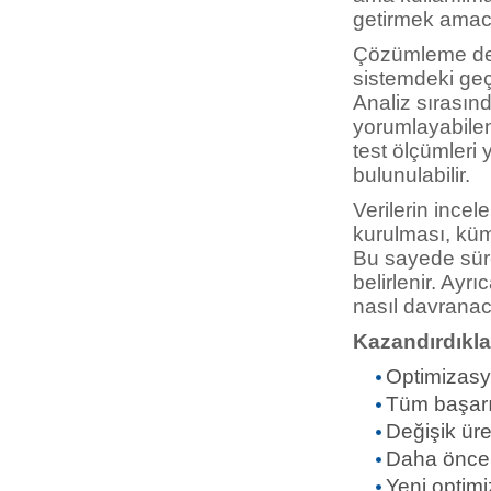
getirmek amacı
Çözümleme de
sistemdeki geçm
Analiz sırasınd
yorumlayabilen
test ölçümleri y
bulunulabilir.
Verilerin incel
kurulması, küme
Bu sayede sür
belirlenir. Ayr
nasıl davranacağ
Kazandırdıklar
Optimizasyo
Tüm başarımı
Değişik üret
Daha önce b
Yeni optimi