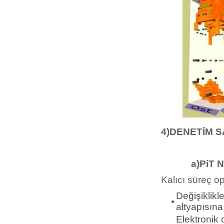
4)DENETİM 
a)PiT NA
Kalıcı süreç o
Değişiklik
altyapısına 
Elektronik 