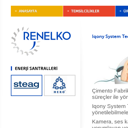
ANASAYFA
TEMSİLCİLİKLER
Ü
Iqony System Te
ENERJİ SANTRALLERİ
Çimento Fabrika
süreçler ile yöne
Iqony System T
yönetilebilmeler
Kamera, ses ka
yorumlayan ve 