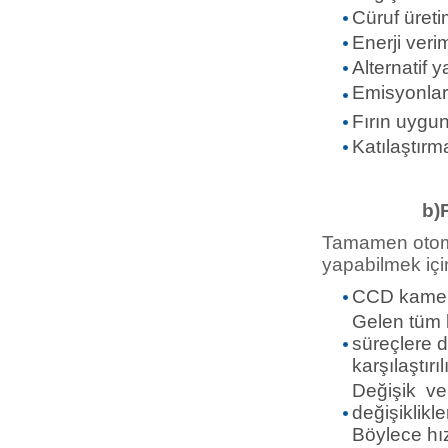
Cüruf üreti
Enerji verim
Alternatif 
Emisyonlar
Fırın uygun
Katılaştırm
b)Pi
Tamamen otomat
yapabilmek içi
CCD kamera 
Gelen tüm b
süreçlere da
karşılaştırılı
Değişik ver
değişiklikl
Böylece hızl