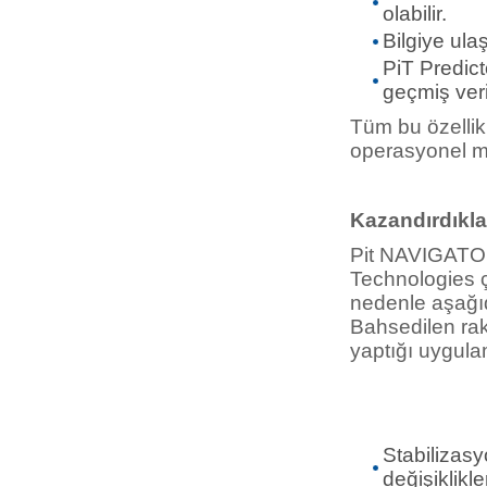
olabilir.
Bilgiye ula
PiT Predict
geçmiş veri
Tüm bu özellikl
operasyonel ma
Kazandırdıklar
Pit NAVIGATO
Technologies ç
nedenle aşağıd
Bahsedilen ra
yaptığı uygulam
Stabilizasy
değişiklikl