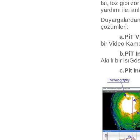
Isı, toz gibi z
yardımı ile, an
Duyargalardan
çözümleri:
a.PiT 
bir Video Kame
b.PiT I
Akıllı bir IsıGö
c.Pit Indic