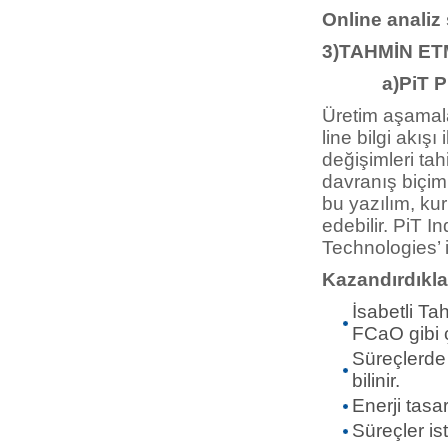
Online analiz 
3)TAHMİN E
a)PiT Pre
Üretim aşamala
line bilgi akış
değişimleri tah
davranış biçim
bu yazılım, kur
edebilir. PiT I
Technologies’ i
Kazandırdıklar
İsabetli Ta
FCaO gibi çıkt
Süreçlerde 
bilinir.
Enerji tasa
Süreçler is