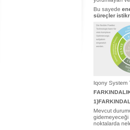
Bu sayede
ene
süreçler istik
Iqony System T
FARKINDALI
1)FARKINDAL
Mevcut durumun
gidemeyeceği ka
noktalarda neler