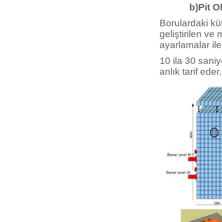
b)Pit ON
Borulardaki küt
geliştirilen ve
ayarlamalar ile 
10 ila 30 saniy
anlık tarif eder.