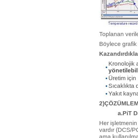
Toplanan verile
Böylece grafik 
Kazandırdıklar
Kronolojik a
yönetilebil
Üretim için
Sıcaklıkta 
Yakıt kayna
2)ÇÖZÜMLEM
a.PiT Dat
Her işletmenin 
vardır (DCS/PC
ama kullanılma