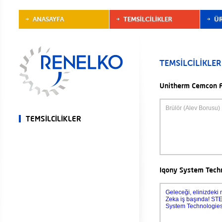
ANASAYFA
TEMSİLCİLİKLER
Ü
TEMSİLCİLİKLER
Unitherm Cemcon 
Brülör (Alev Borusu)
TEMSİLCİLİKLER
Iqony System Tech
Geleceği, elinizdeki
Zeka iş başında! ST
System Technologie