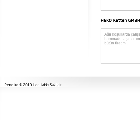
HEKO Ketten GMB
Ağır koşullarda çalış
hammade taşıma amaçl
bütün üretimi.
Renelko © 2013 Her Hakkı Saklıdır.